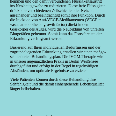
hemmen und den damit verbun­denen Flüssig­keits­aus­tritt
ins Netzhaut­gewebe zu reduzieren. Diese freie Flüssigkeit
drückt die verschie­denen Zellschichten der Netzhaut
ausein­ander und beein­trächtigt somit ihre Funktion. Durch
die Injektion von Anti-VEGF-Medika­menten (VEGF =
vascular endothelial growth factor) direkt in den
Glaskörper des Auges, wird die Neubildung von unreifen
Blutge­fäßen gehemmt. Somit kann das Fortschreiten der
Erkrankung verlangsamt werden.
Basierend auf Ihren indivi­du­ellen Bedürf­nissen und der
zugrun­de­lie­genden Erkrankung erstellen wir einen maßge­
schnei­derten Behand­lungsplan. Die IVOM-Therapie wird
in unserer augen­ärzt­lichen Praxis in Berlin Weißensee
durch­ge­führt und erfolgt in der Regel in regel­mä­ßigen
Abständen, um optimale Ergeb­nisse zu erzielen.
Viele Patienten können durch diese Behandlung ihre
Sehfä­higkeit und die damit einher­ge­hende Lebens­qua­lität
länger beibe­halten.