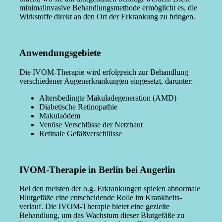
minimal­in­vasive Behand­lungs­me­thode ermög­licht es, die
Wirkstoffe direkt an den Ort der Erkrankung zu bringen.
Anwendungsgebiete
Die IVOM-Therapie wird erfolg­reich zur Behandlung
verschie­dener Augen­er­kran­kungen einge­setzt, darunter:
Alters­be­dingte Makula­de­ge­ne­ration (AMD)
Diabe­tische Retino­pathie
Makulaödem
Venöse Verschlüsse der Netzhaut
Retinale Gefäß­ver­schlüsse
IVOM-Therapie in Berlin bei Augerlin
Bei den meisten der o.g. Erkran­kungen spielen abnormale
Blutgefäße eine entschei­dende Rolle im Krank­heits­
verlauf. Die IVOM-Therapie bietet eine gezielte
Behandlung, um das Wachstum dieser Blutgefäße zu