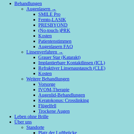
Close
Behandlungen
Menu
Augenlasern →
SMILE Pro
Femto-LASIK
PRESBYOND
(No-touch-)PRK
Kosten
Patientenstimmen
Augenlasern FAQ
Linsenverfahren →
Grauer Star (Katarakt)
Implantierbare Kontaktlinsen (ICL)
Refraktiver Linsenaustausch (CLE)
Kosten
Weitere Behandlungen
Vorsorge
IVOM-Therapie
Augenlid-Behandlungen
Keratokonus: Crosslinking
Flügelfell
Trockene Augen
Leben ohne Brille
Über uns
Standorte
Platz der Luftbrücke