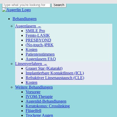
Skip
Search
to
Close
main
Search
content
Menu
Behandlungen
Augenlasern →
SMILE Pro
Femto-LASIK
PRESBYOND
(No-touch-)PRK
Kosten
Patientenstimmen
Augenlasern FAQ
Linsenverfahren →
Grauer Star (Katarakt)
Implantierbare Kontaktlinsen (ICL)
Refraktiver Linsenaustausch (CLE)
Kosten
Weitere Behandlungen
Vorsorge
IVOM-Therapie
Augenlid-Behandlungen
Keratokonus: Crosslinking
Flügelfell
Trockene Augen