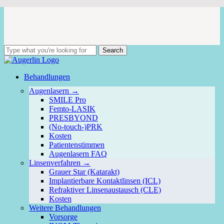
Skip
to
main
content
Search
Close
Search
Menu
Behandlungen
Augenlasern →
SMILE Pro
Femto-LASIK
PRESBYOND
(No-touch-)PRK
Kosten
Patientenstimmen
Augenlasern FAQ
Linsenverfahren →
Grauer Star (Katarakt)
Implantierbare Kontaktlinsen (ICL)
Refraktiver Linsenaustausch (CLE)
Kosten
Weitere Behandlungen
Vorsorge