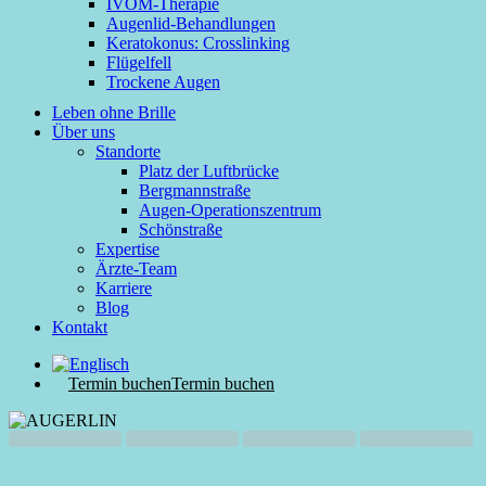
IVOM-Therapie
Augenlid-Behandlungen
Keratokonus: Crosslinking
Flügelfell
Trockene Augen
Leben ohne Brille
Über uns
Standorte
Platz der Luftbrücke
Bergmannstraße
Augen-Operationszentrum
Schönstraße
Expertise
Ärzte-Team
Karriere
Blog
Kontakt
Termin buchen
Termin buchen