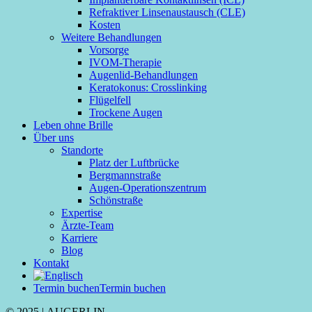
Refraktiver Linsenaustausch (CLE)
Kosten
Weitere Behandlungen
Vorsorge
IVOM-Therapie
Augenlid-Behandlungen
Keratokonus: Crosslinking
Flügelfell
Trockene Augen
Leben ohne Brille
Über uns
Standorte
Platz der Luftbrücke
Bergmannstraße
Augen-Operationszentrum
Schönstraße
Expertise
Ärzte-Team
Karriere
Blog
Kontakt
Termin buchen
Termin buchen
© 2025 | AUGERLIN