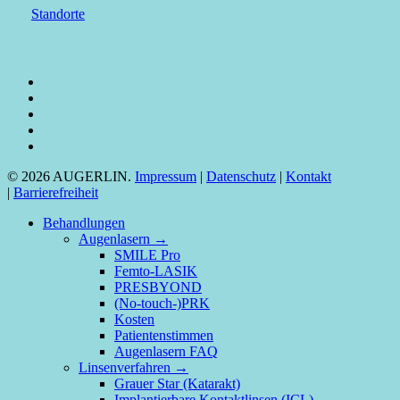
Standorte
facebook
linkedin
youtube
instagram
tiktok
© 2026 AUGERLIN.
Impressum
|
Datenschutz
|
Kontakt
|
Barrierefreiheit
Close
Behandlungen
Menu
Augenlasern →
SMILE Pro
Femto-LASIK
PRESBYOND
(No-touch-)PRK
Kosten
Patientenstimmen
Augenlasern FAQ
Linsenverfahren →
Grauer Star (Katarakt)
Implantierbare Kontaktlinsen (ICL)