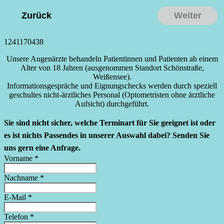
Zurück
Weiter
1241170438
Unsere Augen­ärzte behandeln Patien­tinnen und Patienten ab einem
Alter von 18 Jahren (ausge­nommen Standort Schön­straße,
Weißensee).
Infor­ma­ti­ons­ge­spräche und Eignungs­checks werden durch speziell
geschultes nicht-ärztliches Personal (Optome­tristen ohne ärztliche
Aufsicht) durch­ge­führt.
Sie sind nicht sicher, welche Terminart für Sie geeignet ist oder
es ist nichts Passendes in unserer Auswahl dabei? Senden Sie
uns gern eine Anfrage.
Vorname
*
Nachname
*
E‑Mail
*
Telefon
*